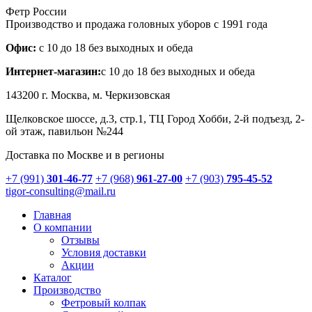
Фетр России
Производство и продажа головных уборов с 1991 года
Офис:
с 10 до 18 без выходных и обеда
Интернет-магазин:
с 10 до 18 без выходных и обеда
143200 г.
Москва
, м. Черкизовская
Щелковское шоссе, д.3, стр.1
, ТЦ Город Хобби, 2-й подъезд, 2-
ой этаж, павильон №244
Доставка по Москве и в регионы
+7 (991)
301-46-77
+7 (968)
961-27-00
+7 (903)
795-45-52
tigor-consulting@mail.ru
Главная
О компании
Отзывы
Условия доставки
Акции
Каталог
Производство
Фетровый колпак