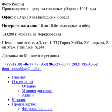
Фетр России
Производство и продажа головных уборов с 1991 года
Офис:
с 10 до 18 без выходных и обеда
Интернет-магазин:
с 10 до 18 без выходных и обеда
143200 г.
Москва
, м. Черкизовская
Щелковское шоссе, д.3, стр.1
, ТЦ Город Хобби, 2-й подъезд, 2-
ой этаж, павильон №244
Доставка по Москве и в регионы
+7 (991)
301-46-77
+7 (968)
961-27-00
+7 (903)
795-45-52
tigor-consulting@mail.ru
Главная
О компании
Отзывы
Условия доставки
Акции
Каталог
Производство
Фетровый колпак