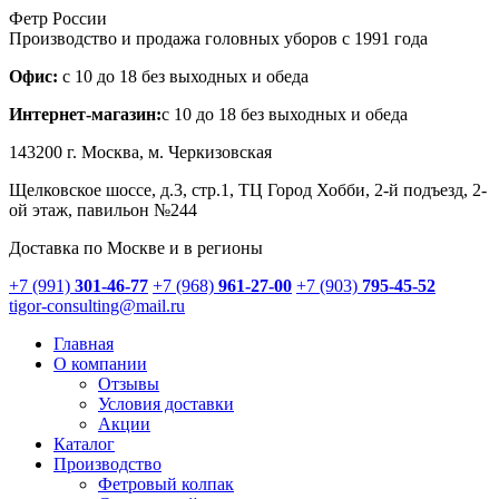
Фетр России
Производство и продажа головных уборов с 1991 года
Офис:
с 10 до 18 без выходных и обеда
Интернет-магазин:
с 10 до 18 без выходных и обеда
143200 г.
Москва
, м. Черкизовская
Щелковское шоссе, д.3, стр.1
, ТЦ Город Хобби, 2-й подъезд, 2-
ой этаж, павильон №244
Доставка по Москве и в регионы
+7 (991)
301-46-77
+7 (968)
961-27-00
+7 (903)
795-45-52
tigor-consulting@mail.ru
Главная
О компании
Отзывы
Условия доставки
Акции
Каталог
Производство
Фетровый колпак