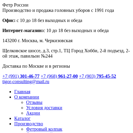
Фетр России
Производство и продажа головных уборов с 1991 года
Офис:
с 10 до 18 без выходных и обеда
Интернет-магазин:
с 10 до 18 без выходных и обеда
143200 г.
Москва
, м. Черкизовская
Щелковское шоссе, д.3, стр.1
, ТЦ Город Хобби, 2-й подъезд, 2-
ой этаж, павильон №244
Доставка по Москве и в регионы
+7 (991)
301-46-77
+7 (968)
961-27-00
+7 (903)
795-45-52
tigor-consulting@mail.ru
Главная
О компании
Отзывы
Условия доставки
Акции
Каталог
Производство
Фетровый колпак