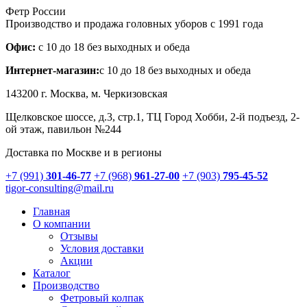
Фетр России
Производство и продажа головных уборов с 1991 года
Офис:
с 10 до 18 без выходных и обеда
Интернет-магазин:
с 10 до 18 без выходных и обеда
143200 г.
Москва
, м. Черкизовская
Щелковское шоссе, д.3, стр.1
, ТЦ Город Хобби, 2-й подъезд, 2-
ой этаж, павильон №244
Доставка по Москве и в регионы
+7 (991)
301-46-77
+7 (968)
961-27-00
+7 (903)
795-45-52
tigor-consulting@mail.ru
Главная
О компании
Отзывы
Условия доставки
Акции
Каталог
Производство
Фетровый колпак