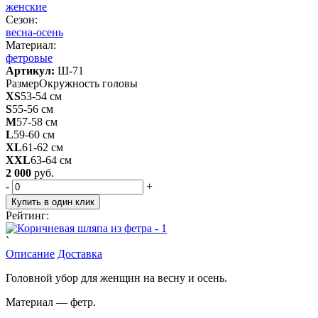
женские
Сезон:
весна-осень
Материал:
фетровые
Артикул:
Ш-71
Размер
Окружность головы
XS
53-54 см
S
55-56 см
M
57-58 см
L
59-60 см
XL
61-62 см
XXL
63-64 см
2 000
руб.
-
+
Купить в один клик
Рейтинг:
`
Описание
Доставка
Головной убор для женщин на весну и осень.
Материал — фетр.