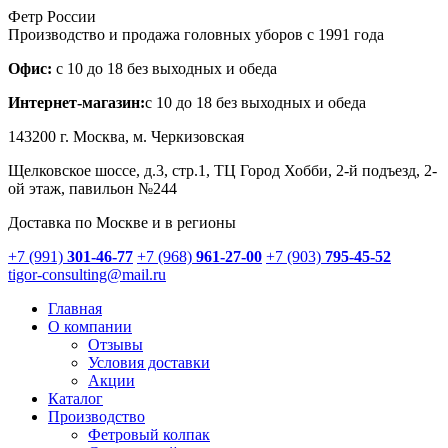
Фетр России
Производство и продажа головных уборов с 1991 года
Офис:
с 10 до 18 без выходных и обеда
Интернет-магазин:
с 10 до 18 без выходных и обеда
143200 г.
Москва
, м. Черкизовская
Щелковское шоссе, д.3, стр.1
, ТЦ Город Хобби, 2-й подъезд, 2-
ой этаж, павильон №244
Доставка по Москве и в регионы
+7 (991)
301-46-77
+7 (968)
961-27-00
+7 (903)
795-45-52
tigor-consulting@mail.ru
Главная
О компании
Отзывы
Условия доставки
Акции
Каталог
Производство
Фетровый колпак