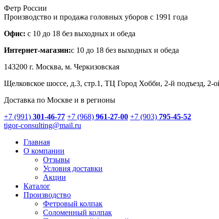
Фетр России
Производство и продажа головных уборов с 1991 года
Офис:
с 10 до 18 без выходных и обеда
Интернет-магазин:
с 10 до 18 без выходных и обеда
143200 г.
Москва
, м. Черкизовская
Щелковское шоссе, д.3, стр.1
, ТЦ Город Хобби, 2-й подъезд, 2-
Доставка по Москве и в регионы
+7 (991)
301-46-77
+7 (968)
961-27-00
+7 (903)
795-45-52
tigor-consulting@mail.ru
Главная
О компании
Отзывы
Условия доставки
Акции
Каталог
Производство
Фетровый колпак
Соломенный колпак