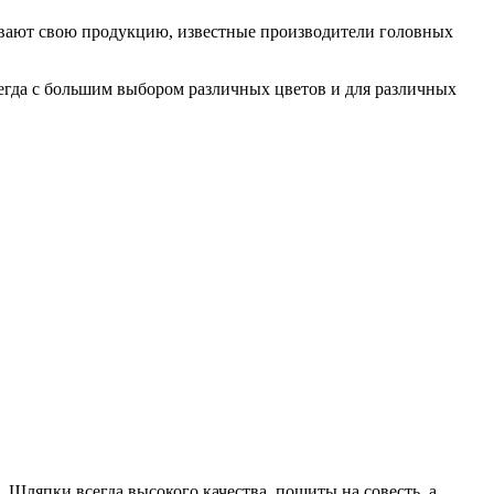
ливают свою продукцию, известные производители головных
гда с большим выбором различных цветов и для различных
е. Шляпки всегда высокого качества, пошиты на совесть, а