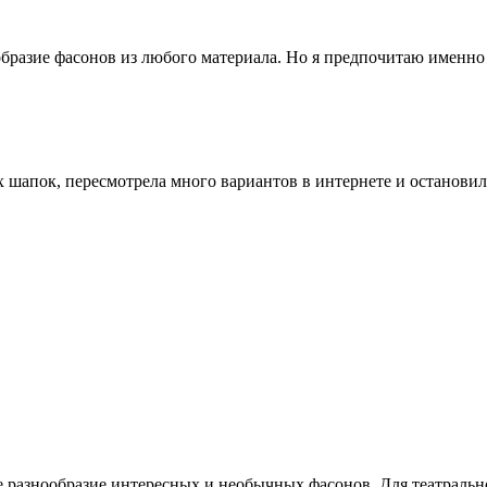
азие фасонов из любого материала. Но я предпочитаю именно ф
х шапок, пересмотрела много вариантов в интернете и остановил
 разнообразие интересных и необычных фасонов. Для театральн