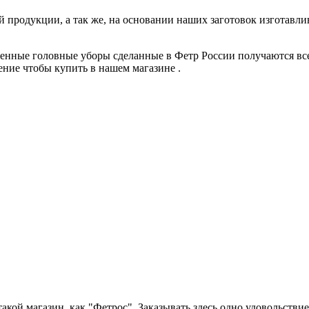
й продукции, а так же, на основании наших заготовок изготав
нные головные уборы сделанные в Фетр России получаются все
ние чтобы купить в нашем магазине .
 такой магазин, как "Фетрос". Заказывать здесь одно удовольстви