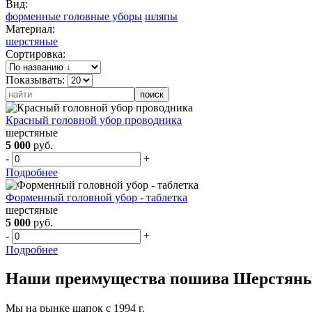
Вид:
форменные головные уборы
шляпы
Материал:
шерстяные
Сортировка:
Показывать:
Красный головной убор проводника
шерстяные
5 000
руб.
-
+
Подробнее
Форменный головной убор - таблетка
шерстяные
5 000
руб.
-
+
Подробнее
Наши преимущества пошива Шерстяны
Мы на рынке шапок с 1994 г.