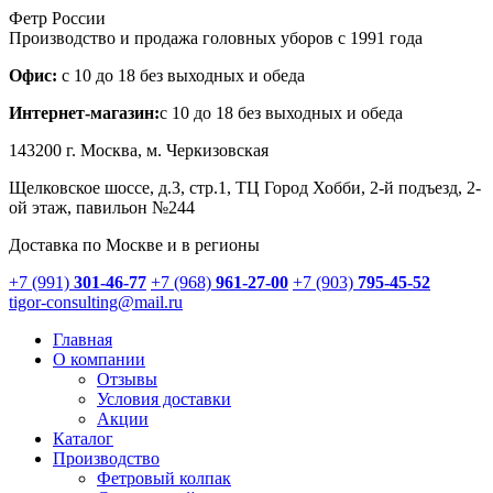
Фетр России
Производство и продажа головных уборов с 1991 года
Офис:
с 10 до 18 без выходных и обеда
Интернет-магазин:
с 10 до 18 без выходных и обеда
143200 г.
Москва
, м. Черкизовская
Щелковское шоссе, д.3, стр.1
, ТЦ Город Хобби, 2-й подъезд, 2-
ой этаж, павильон №244
Доставка по Москве и в регионы
+7 (991)
301-46-77
+7 (968)
961-27-00
+7 (903)
795-45-52
tigor-consulting@mail.ru
Главная
О компании
Отзывы
Условия доставки
Акции
Каталог
Производство
Фетровый колпак