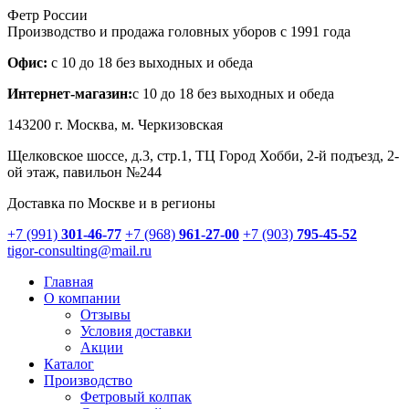
Фетр России
Производство и продажа головных уборов с 1991 года
Офис:
с 10 до 18 без выходных и обеда
Интернет-магазин:
с 10 до 18 без выходных и обеда
143200 г.
Москва
, м. Черкизовская
Щелковское шоссе, д.3, стр.1
, ТЦ Город Хобби, 2-й подъезд, 2-
ой этаж, павильон №244
Доставка по Москве и в регионы
+7 (991)
301-46-77
+7 (968)
961-27-00
+7 (903)
795-45-52
tigor-consulting@mail.ru
Главная
О компании
Отзывы
Условия доставки
Акции
Каталог
Производство
Фетровый колпак