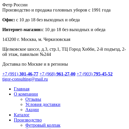
Фетр России
Производство и продажа головных уборов с 1991 года
Офис:
с 10 до 18 без выходных и обеда
Интернет-магазин:
с 10 до 18 без выходных и обеда
143200 г.
Москва
, м. Черкизовская
Щелковское шоссе, д.3, стр.1
, ТЦ Город Хобби, 2-й подъезд, 2-
ой этаж, павильон №244
Доставка по Москве и в регионы
+7 (991)
301-46-77
+7 (968)
961-27-00
+7 (903)
795-45-52
tigor-consulting@mail.ru
Главная
О компании
Отзывы
Условия доставки
Акции
Каталог
Производство
Фетровый колпак