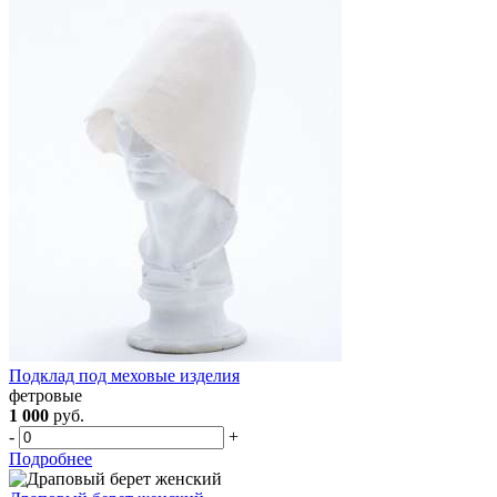
Подклад под меховые изделия
фетровые
1 000
руб.
-
+
Подробнее