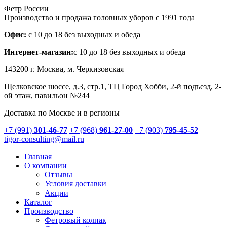
Фетр России
Производство и продажа головных уборов с 1991 года
Офис:
с 10 до 18 без выходных и обеда
Интернет-магазин:
с 10 до 18 без выходных и обеда
143200 г.
Москва
, м. Черкизовская
Щелковское шоссе, д.3, стр.1
, ТЦ Город Хобби, 2-й подъезд, 2-
ой этаж, павильон №244
Доставка по Москве и в регионы
+7 (991)
301-46-77
+7 (968)
961-27-00
+7 (903)
795-45-52
tigor-consulting@mail.ru
Главная
О компании
Отзывы
Условия доставки
Акции
Каталог
Производство
Фетровый колпак