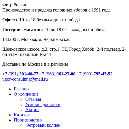
Фетр России
Производство и продажа головных уборов с 1991 года
Офис:
с 10 до 18 без выходных и обеда
Интернет-магазин:
с 10 до 18 без выходных и обеда
143200 г.
Москва
, м. Черкизовская
Щелковское шоссе, д.3, стр.1
, ТЦ Город Хобби, 2-й подъезд, 2-
ой этаж, павильон №244
Доставка по Москве и в регионы
+7 (991)
301-46-77
+7 (968)
961-27-00
+7 (903)
795-45-52
tigor-consulting@mail.ru
Главная
О компании
Отзывы
Условия доставки
Акции
Каталог
Производство
Фетровый колпак