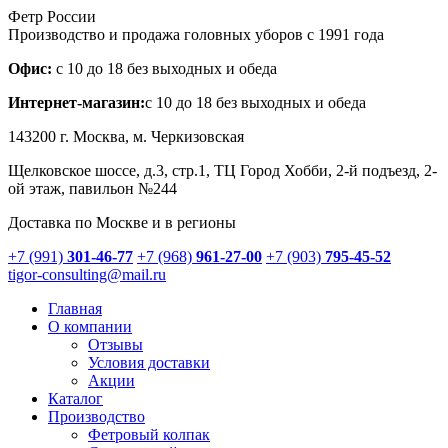
Фетр России
Производство и продажа головных уборов с 1991 года
Офис:
с 10 до 18 без выходных и обеда
Интернет-магазин:
с 10 до 18 без выходных и обеда
143200 г.
Москва
, м. Черкизовская
Щелковское шоссе, д.3, стр.1
, ТЦ Город Хобби, 2-й подъезд, 2-
ой этаж, павильон №244
Доставка по Москве и в регионы
+7 (991)
301-46-77
+7 (968)
961-27-00
+7 (903)
795-45-52
tigor-consulting@mail.ru
Главная
О компании
Отзывы
Условия доставки
Акции
Каталог
Производство
Фетровый колпак