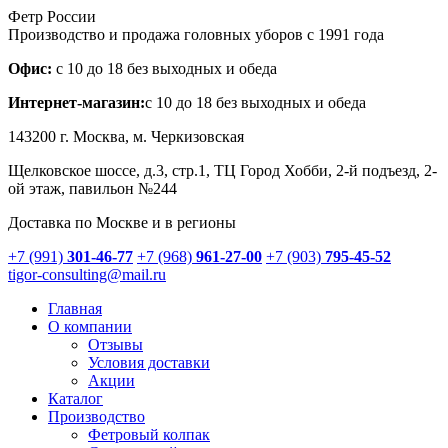
Фетр России
Производство и продажа головных уборов с 1991 года
Офис:
с 10 до 18 без выходных и обеда
Интернет-магазин:
с 10 до 18 без выходных и обеда
143200 г.
Москва
, м. Черкизовская
Щелковское шоссе, д.3, стр.1
, ТЦ Город Хобби, 2-й подъезд, 2-
ой этаж, павильон №244
Доставка по Москве и в регионы
+7 (991)
301-46-77
+7 (968)
961-27-00
+7 (903)
795-45-52
tigor-consulting@mail.ru
Главная
О компании
Отзывы
Условия доставки
Акции
Каталог
Производство
Фетровый колпак