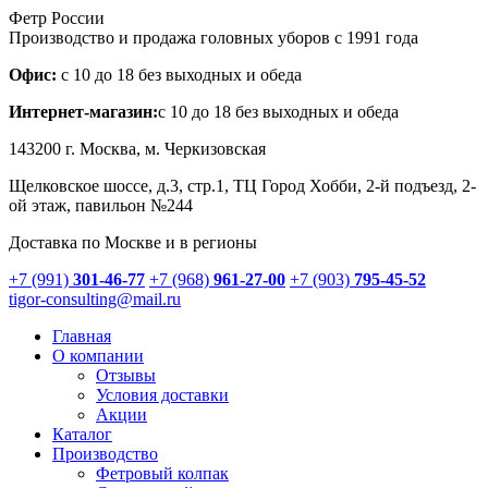
Фетр России
Производство и продажа головных уборов с 1991 года
Офис:
с 10 до 18 без выходных и обеда
Интернет-магазин:
с 10 до 18 без выходных и обеда
143200 г.
Москва
, м. Черкизовская
Щелковское шоссе, д.3, стр.1
, ТЦ Город Хобби, 2-й подъезд, 2-
ой этаж, павильон №244
Доставка по Москве и в регионы
+7 (991)
301-46-77
+7 (968)
961-27-00
+7 (903)
795-45-52
tigor-consulting@mail.ru
Главная
О компании
Отзывы
Условия доставки
Акции
Каталог
Производство
Фетровый колпак