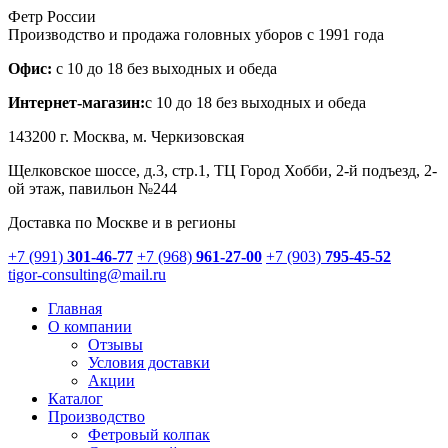
Фетр России
Производство и продажа головных уборов с 1991 года
Офис:
с 10 до 18 без выходных и обеда
Интернет-магазин:
с 10 до 18 без выходных и обеда
143200 г.
Москва
, м. Черкизовская
Щелковское шоссе, д.3, стр.1
, ТЦ Город Хобби, 2-й подъезд, 2-
ой этаж, павильон №244
Доставка по Москве и в регионы
+7 (991)
301-46-77
+7 (968)
961-27-00
+7 (903)
795-45-52
tigor-consulting@mail.ru
Главная
О компании
Отзывы
Условия доставки
Акции
Каталог
Производство
Фетровый колпак