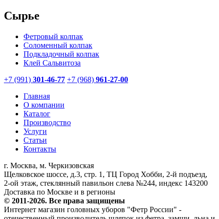
Сырье
Фетровый колпак
Соломенный колпак
Подкладочный колпак
Клей Сальвитоза
+7 (991)
301-46-77
+7 (968)
961-27-00
Главная
О компании
Каталог
Производство
Услуги
Статьи
Контакты
г. Москва, м. Черкизовская
Щелковское шоссе, д.3, стр. 1, ТЦ Город Хобби, 2-й подъезд,
2-ой этаж, стеклянный павильон слева №244, индекс 143200
Доставка по Москве и в регионы
© 2011-2026. Все права защищены
Интернет магазин головных уборов "Фетр России" -
отечественный производитель шляпок из фетра, замши, льна и